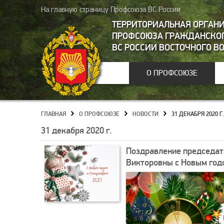
На главную страницу Профсоюза ВС России
ТЕРРИТОРИАЛЬНАЯ ОРГАН
ПРОФСОЮЗА ГРАЖДАНСКОГ
ВС РОССИИ ВОСТОЧНОГО В
О ПРОФСОЮЗЕ
ГЛАВНАЯ
О ПРОФСОЮЗЕ
НОВОСТИ
31 ДЕКАБРЯ 2020 Г.
»
»
»
31 декабря 2020 г.
Поздравление председат
Викторовны с Новым год