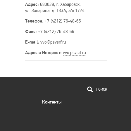
Адрес:
680038, г. Хабаровск,
ул. Запарина, д. 133А, а/я 1724
Телефон:
+7 (4212) 76-48-65
Факс:
+7 (4212) 76-48-66
E-mail:
vvo
@psvsrf
.ru
Адрес в Интернет:
vvo.psvsrf.ru
ПОИСК
Контакты